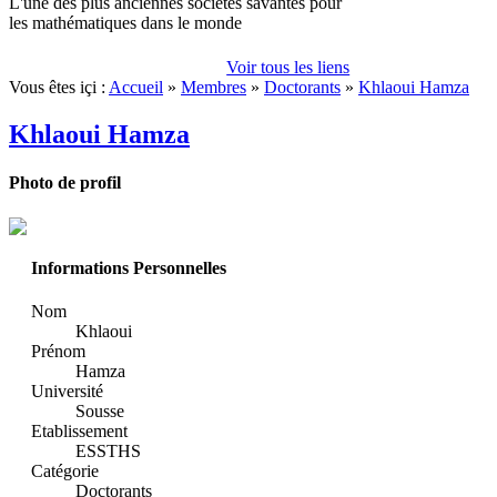
L'une des plus anciennes sociétés savantes pour
les mathématiques dans le monde
Voir tous les liens
Vous êtes içi :
Accueil
»
Membres
»
Doctorants
»
Khlaoui Hamza
Khlaoui Hamza
Photo de profil
Informations Personnelles
Nom
Khlaoui
Prénom
Hamza
Université
Sousse
Etablissement
ESSTHS
Catégorie
Doctorants