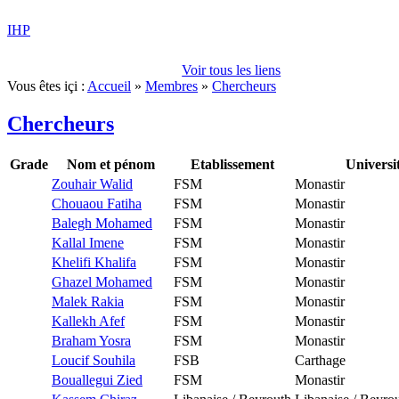
IHP
Voir tous les liens
Vous êtes içi :
Accueil
»
Membres
»
Chercheurs
Chercheurs
Grade
Nom et pénom
Etablissement
Universi
Zouhair Walid
FSM
Monastir
Chouaou Fatiha
FSM
Monastir
Balegh Mohamed
FSM
Monastir
Kallal Imene
FSM
Monastir
Khelifi Khalifa
FSM
Monastir
Ghazel Mohamed
FSM
Monastir
Malek Rakia
FSM
Monastir
Kallekh Afef
FSM
Monastir
Braham Yosra
FSM
Monastir
Loucif Souhila
FSB
Carthage
Bouallegui Zied
FSM
Monastir