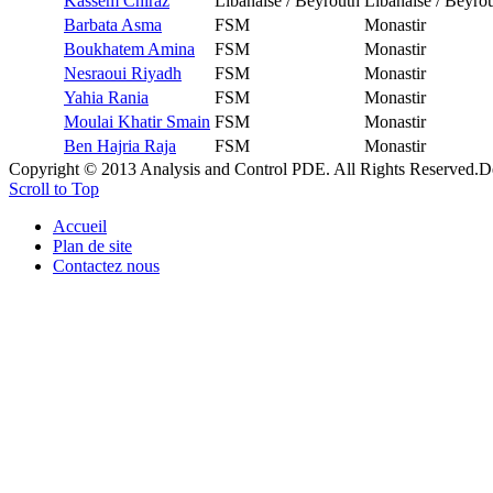
Kassem Chiraz
Libanaise / Beyrouth
Libanaise / Beyro
Barbata Asma
FSM
Monastir
Boukhatem Amina
FSM
Monastir
Nesraoui Riyadh
FSM
Monastir
Yahia Rania
FSM
Monastir
Moulai Khatir Smain
FSM
Monastir
Ben Hajria Raja
FSM
Monastir
Copyright © 2013 Analysis and Control PDE. All Rights Reserved.
D
Scroll to Top
Accueil
Plan de site
Contactez nous